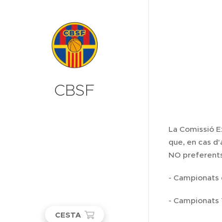
CBSF
La Comissió Ex
que, en cas d'
NO preferents,
- Campionats 
- Campionats T
CESTA