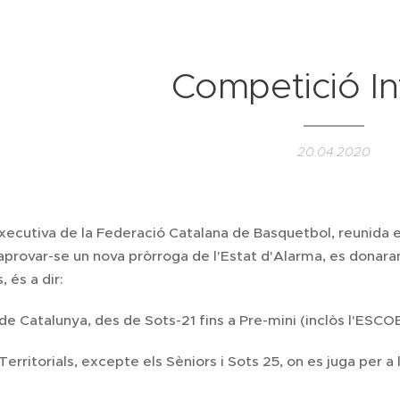
Competició I
20.04.2020
ecutiva de la Federació Catalana de Basquetbol, reunida el p
aprovar-se un nova pròrroga de l'Estat d'Alarma, es donara
 és a dir:
de Catalunya, des de Sots-21 fins a Pre-mini (inclòs l'ESC
erritorials, excepte els Sèniors i Sots 25, on es juga per a 