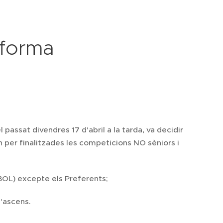
nforma
assat divendres 17 d'abril a la tarda, va decidir
n per finalitzades les competicions NO sèniors i
OBOL) excepte els Preferents;
l'ascens.